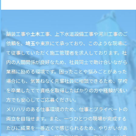
舗装工事や
土木
工事、上下水道設備工事や河川工事のご
依頼を、
埼玉
や東京にて承っており、このような現場に
て従事していただく施工管理者を求人しております。社
内の人間関係が良好なため、社員同士で助け合いながら
業務に励める環境です。困ったことや悩みごとがあった
場合にも、気兼ねなく先輩社員に相談できるため、学校
を卒業したてで資格を取得したばかりの方や経験が浅い
方でも安心してご応募ください。
メリハリのある仕事環境のため、仕事とプライベートの
両立を目指せます。また、一つひとつの現場が完成する
たびに成果を一番近くで感じられるため、やりがいがあ