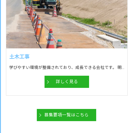
土木工事
学びやすい環境が整備されており、成長できる会社です。 明るい職場で、気軽に相談などもしやすく働きやすいです！ 社内の人間関係が良好なので、皆で助け合いながら仕事が出来るので孤立することがないです！ メリハリのある仕事環境なので、仕事と遊びが両立している会社だと思います。 現場が完成したら、成果が目に見えるので、やりがいを身近に感じられる仕事です！
詳しく見る
募集要項一覧はこちら